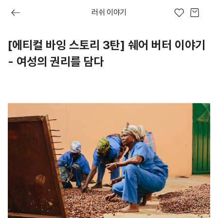
러쉬 이야기
[에티컬 바잉 스토리 3탄] 쉐어 버터 이야기 - 여성의 권리를 담
[에티컬 바잉 스토리 3탄] 쉐어 버터 이야기
- 여성의 권리를 담다
이브
프레쉬 오늘
러쉬디어
상품권
시크릿 박스
러쉬 어스
선물하기
프레쉬4
숏핑