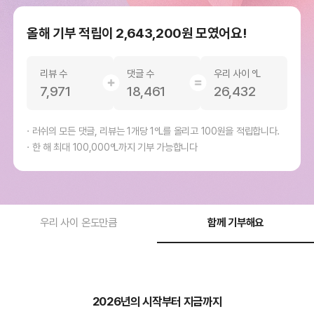
9
3
1
0
9
1
3
1
5
4
1
7
9
4
2
1
0
2
4
2
6
5
2
8
0
올해 기부 적립이 2,643,200원 모였어요!
3
5
3
7
6
3
9
1
5
3
2
1
4
6
4
8
7
4
0
2
리뷰 수
댓글 수
우리 사이 ºL
6
4
3
2
5
7
5
9
7,971
18,461
26,432
8
5
1
3
6
8
6
0
9
6
2
4
7
5
4
3
7
9
7
1
· 러쉬의 모든 댓글, 리뷰는 1개당 1ºL를 올리고 100원을 적립합니다.
0
7
3
5
0
8
6
5
4
· 한 해 최대 100,000ºL까지 기부 가능합니다
8
0
8
2
1
8
4
6
1
9
7
6
5
9
1
9
3
2
9
5
7
2
0
2
0
4
3
0
6
8
3
8
7
6
1
3
1
5
4
1
7
9
4
우리 사이 온도만큼
함께 기부해요
9
8
7
2
4
2
6
5
2
8
0
5
3
5
3
7
0
9
8
6
3
9
1
6
4
6
4
8
7
4
0
2
7
1
0
9
2026년의 시작부터 지금까지
5
7
5
9