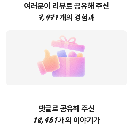
8
5
1
3
8
2
1
0
여러분이 리뷰로 공유해 주신
6
8
6
0
9
6
2
4
9
,
7
9
7
1
개의 경험과
0
7
3
5
0
3
2
1
8
0
8
2
1
8
4
6
1
4
3
2
9
1
9
3
2
9
5
7
2
5
4
3
2
0
4
3
0
6
8
3
3
1
5
4
1
7
9
4
6
5
4
4
2
6
5
2
8
0
5
7
6
5
5
3
7
6
3
9
1
6
6
4
8
7
4
0
2
7
8
7
6
7
5
9
8
5
1
3
8
9
8
7
8
6
0
9
6
2
4
9
0
9
8
댓글로 공유해 주신
9
7
1
0
7
3
5
0
0
8
2
,
1
8
4
6
1
개의 이야기가
1
0
9
1
9
3
2
9
5
7
2