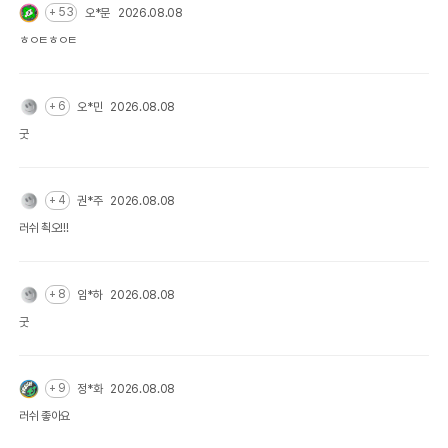
+ 53
오*문
2026.08.08
ㅎㅇㅌㅎㅇㅌ
+ 6
오*민
2026.08.08
굿
+ 4
권*주
2026.08.08
러쉬 쵝오!!!
+ 8
임*하
2026.08.08
굿
+ 9
정*화
2026.08.08
러쉬 좋아요