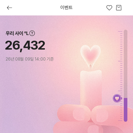
9
3
1
0
9
7
9
7
0
7
3
5
이벤트
8
0
8
0
4
2
1
0
1
8
4
6
9
1
9
2
9
5
7
1
5
3
2
1
0
2
0
3
0
6
8
우리 사이 ºL
2
6
,
4
3
2
1
3
1
이브
프레쉬 오늘
러쉬디어
상품권
시크릿 박스
러쉬 어스
선물하기
프레쉬4
숏핑
4
1
7
9
2
4
2
5
2
8
0
3
7
5
4
3
26년 08월 09일 14:00 기준
3
5
3
6
3
9
1
4
8
6
5
4
4
6
4
7
4
0
2
5
7
5
5
9
7
6
5
8
5
1
3
6
8
6
0
9
6
2
4
6
0
8
7
6
7
9
7
1
0
7
3
5
7
1
9
8
7
8
0
8
2
1
8
4
6
9
1
9
3
2
9
5
7
8
2
0
9
8
0
2
0
4
3
0
6
8