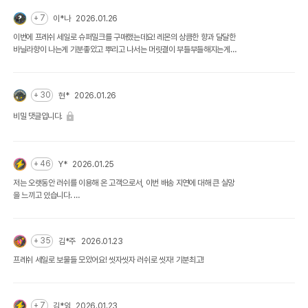
+ 7
이*나
2026.01.26
이번에 프레쉬 세일로 슈퍼밀크를 구매했는데요! 레몬의 상큼한 향과 달달한
바닐라향이 나는게 기분좋았고 뿌리고 나서는 머릿결이 부들부들해지는게
너무 신기했어요 슈퍼밀크 헤어 컨디셔너도 나왔던데 한번 사용해보고 싶어
요!
+ 30
현*
2026.01.26
비밀 댓글입니다.
+ 46
Y*
2026.01.25
저는 오랫동안 러쉬를 이용해 온 고객으로서, 이번 배송 지연에 대해 큰 실망
을 느끼고 있습니다.
이번 러쉬 세일은 업체 측에서 적극적으로 홍보를 진행하신 만큼, 주문량과
생산량을 맞추지 못한 책임은 업체 측에 있다고 생각합니다.
+ 35
김*주
2026.01.23
저는 1월 11일, 1시간 이상 대기한 끝에 어렵게 구매를 완료했음에도 불구하
프레쉬 세일로 보물들 모았어요! 씻자씻자 러쉬로 씻자! 기분최고!
고 현재까지 상당한 기간 동안 배송을 기다리고 있는 상황입니다. 그럼에도
불구하고 배송 지연에 대한 충분한 설명이나 구체적인 안내를 받지 못해 더욱
아쉽습니다.
+ 7
김*임
2026.01.23