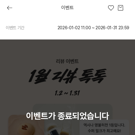
이벤트
이벤트 기간
2026-01-02 11:00 ~ 2026-01-31 23:59
이브
프레쉬 오늘
러쉬디어
상품권
시크릿 박스
러쉬 어스
선물하기
프레쉬4
숏핑