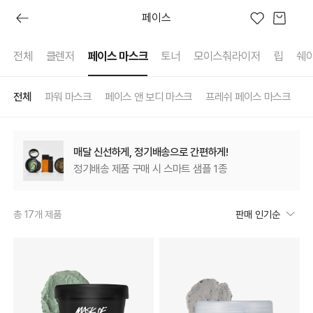
페이스
전체
클렌저
페이스 마스크
토너
모이스춰라이저
립
쉐
전체
파워 마스크
페이스 앤 보디 마스크
프레쉬 페이스 마스크
이브
프레쉬 오늘
러쉬디어
상품권
시크릿 박스
러쉬 어스
선물하기
프레쉬4
숏핑
매달 신선하게, 정기배송으로 간편하게!
정기배송 제품 구매 시 스마트 샘플 1종
총 17개 제품