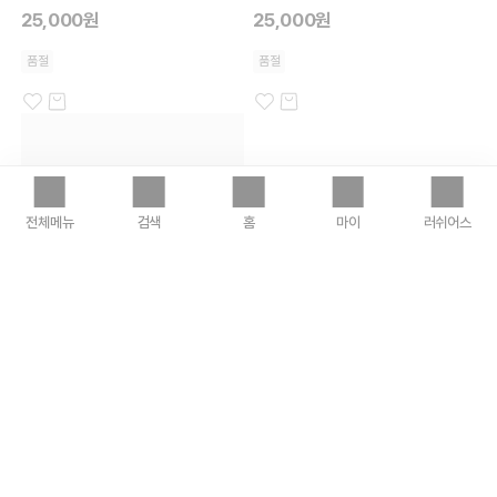
25,000원
25,000원
품절
품절
전체메뉴
검색
홈
마이
러쉬어스
미네럴라이즈 미
프레쉬 페이스 마스크
25,000원
품절