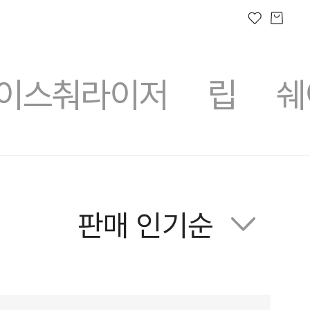
이스춰라이저
립
쉐
숏핑라이브
프레쉬 오늘
러쉬디어
상품권
시크릿 박스
러쉬 어스
선물하기
프레