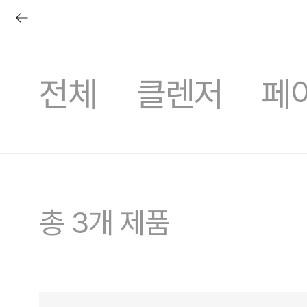
전체
클렌저
페
핑라이브
프레쉬 오늘
러쉬디어
상품권
시크릿 박스
러쉬 어스
선물하기
프레쉬4
총 3개 제품