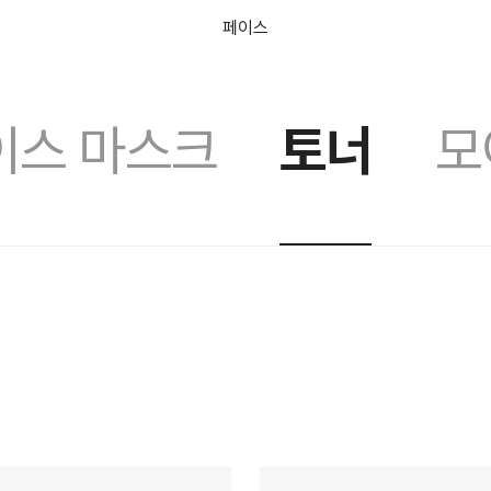
페이스
이스 마스크
토너
모
숏핑라이브
프레쉬 오늘
러쉬디어
상품권
시크릿 박스
러쉬 어스
선물하기
프레쉬4