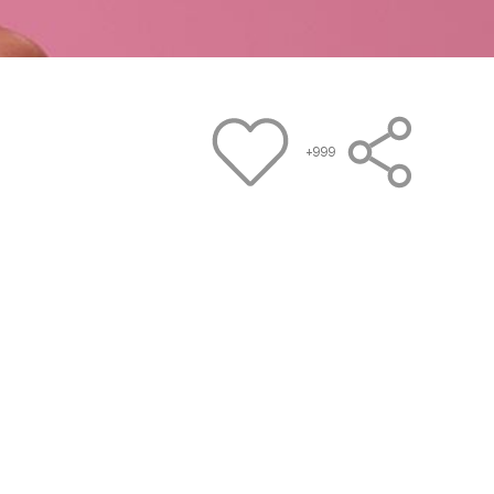
+999
았어요!