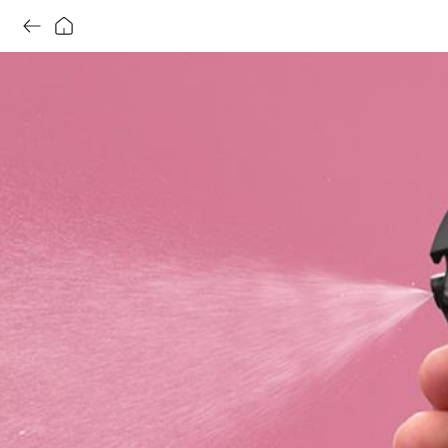
섹스 밤_보디