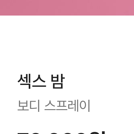
섹스 밤
보디 스프레이
방금