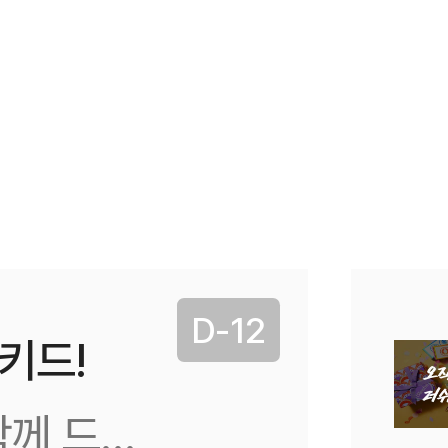
D-12
키드!
께 드려요!