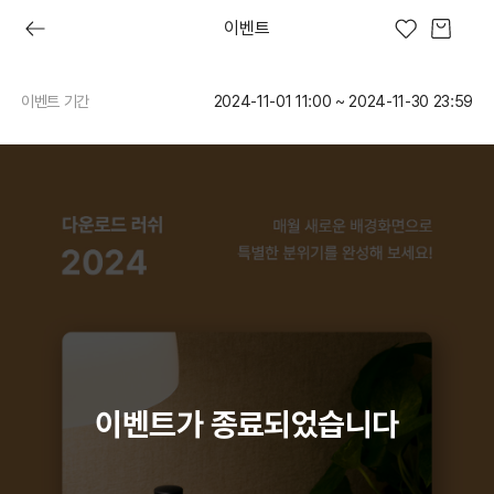
이벤트
이벤트 기간
2024-11-01 11:00 ~ 2024-11-30 23:59
이브
프레쉬 오늘
러쉬디어
상품권
시크릿 박스
러쉬 어스
선물하기
프레쉬4
숏핑
다운로드
매월
새로운
러쉬
배경화면으로
2024
특별한
10월
분위기를
:
완성해
dark
보세요!
night