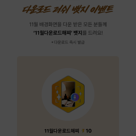
러쉬
뱃지
이벤트
10월다운로드해찌