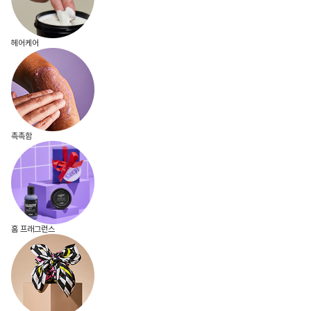
헤어케어
촉촉함
홈 프래그런스