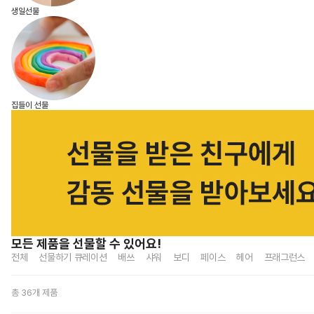
생일선물
집들이 선물
모든 제품
을 선물할 수 있어요!
전체
선물하기 큐레이션
배쓰
샤워
보디
페이스
헤어
프래그런스
총 36개 제품