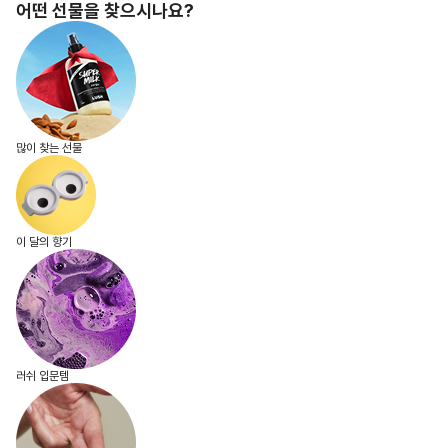
어떤 선물
을 찾으시나요?
많이 찾는 선물
핑라이브
프레쉬 오늘
러쉬디어
상품권
시크릿 박스
러쉬 어스
선물하기
프레쉬4
이 달의 향기
러쉬 입문템