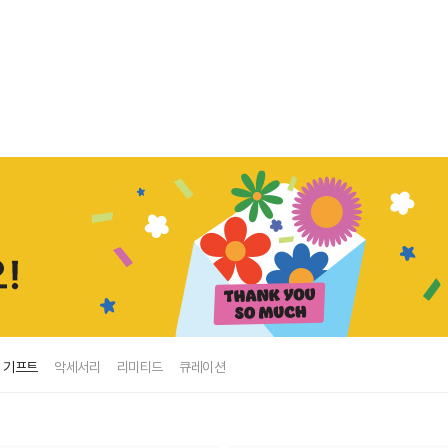
기프트
악세서리
리미티드
큐레이션