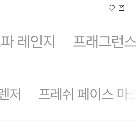
파 레인지
프래그런
숏핑라이브
프레쉬 오늘
러쉬디어
상품권
시크릿 박스
러쉬 어스
선물하기
프레
렌저
프레쉬 페이스 마