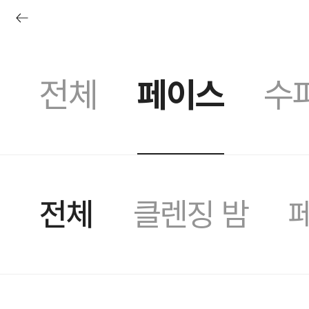
전체
페이스
수
핑라이브
프레쉬 오늘
러쉬디어
상품권
시크릿 박스
러쉬 어스
선물하기
프레쉬4
전체
클렌징 밤