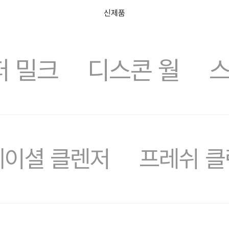
신제품
퍼 밀크
디스콘 월
스
숏핑라이브
프레쉬 오늘
러쉬디어
상품권
시크릿 박스
러쉬 어스
선물하기
프레쉬4
페이셜 클렌저
프레쉬 클