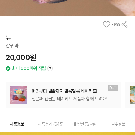
+999
뉴
방금,
다른 분이 장바구니에
담았어요!
샴푸 바
20,000원
최대 600파워 적립
D-11
머리부터 발끝까지 알록달록 네이키드!
샘플과 선물을 네이키드 제품과 함께 드려요!
제품정보
제품후기 (
645
)
배송/반품/교환
필수정보