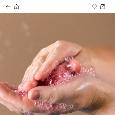
뉴_샴푸 바