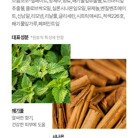
소듐코코-설페이트,정제수,향료,쐐기풀잎추출물,로즈마리잎
추출물,클로브싹오일,실론시나몬잎오일,유제놀,벤질벤조에이
트,신남알,리모넨,리날룰,글리세린,시트릭애씨드,적색226호,
쐐기풀잎가루,페퍼민트잎
대표성분
*원료적 특성에 한함
쐐기풀
알싸한 향기,
건강한 피부에 도움
시나몬