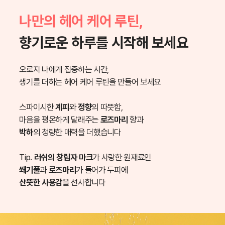
나만의 헤어 케어 루틴,
향기로운 하루를 시작해 보세요
오로지 나에게 집중하는 시간,
생기를 더하는 헤어 케어 루틴을 만들어 보세요
스파이시한
계피
와
정향
의 따뜻함,
마음을 평온하게 달래주는
로즈마리
향과
박하
의 청량한 매력을 더했습니다
Tip.
러쉬의 창립자 마크
가 사랑한 원재료인
쐐기풀
과
로즈마리
가 들어가 두피에
산뜻한 사용감
을 선사합니다