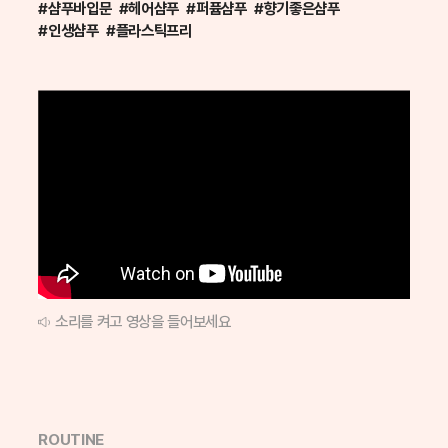
#샴푸바입문 #헤어샴푸 #퍼퓸샴푸 #향기좋은샴푸
#인생샴푸 #플라스틱프리
소리를 켜고 영상을 들어보세요
ROUTINE