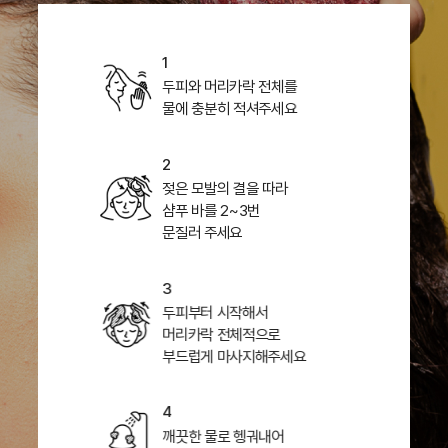
1
두피와 머리카락 전체를
물에 충분히 적셔주세요
2
젖은 모발의 결을 따라
샴푸 바를 2~3번
문질러 주세요
3
두피부터 시작해서
머리카락 전체적으로
부드럽게 마사지해주세요
4
깨끗한 물로 헹궈내어