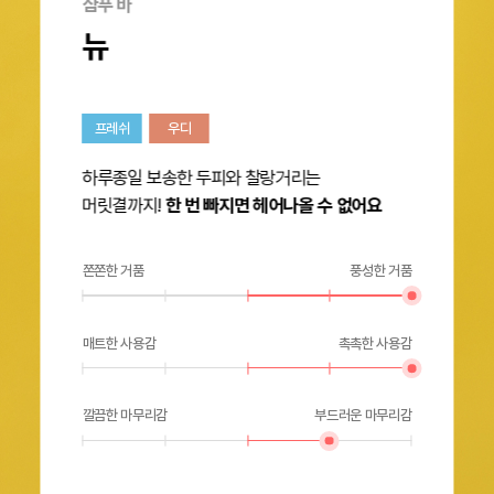
샴푸 바
뉴
프레쉬
우디
하루종일 보송한 두피와 찰랑거리는
머릿결까지!
한 번 빠지면 헤어나올 수 없어요
쫀쫀한 거품
풍성한 거품
매트한 사용감
촉촉한 사용감
깔끔한 마무리감
부드러운 마무리감