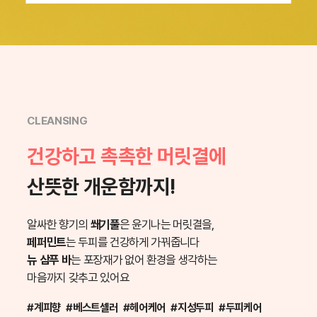
CLEANSING
건강하고 촉촉한 머릿결에
산뜻한 개운함까지!
알싸한 향기의
쐐기풀
은 윤기나는 머릿결을,
페퍼민트
는 두피를 건강하게 가꿔줍니다
뉴 삼푸 바
는 포장재가 없어 환경을 생각하는
마음까지 갖추고 있어요
#계피향 #베스트셀러 #헤어케어 #지성두피 #두피케어