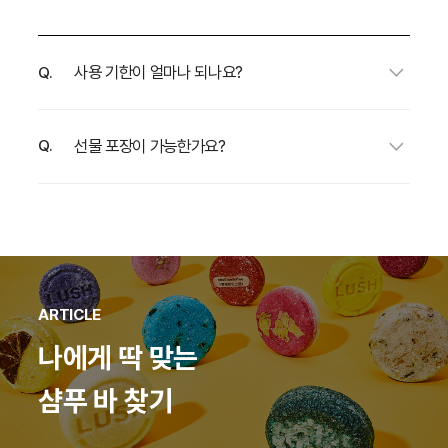
사용 기한이 얼마나 되나요?
선물 포장이 가능한가요?
제조 일자가 가장 빠른 제품부터 출고 하며,
제품에 부착한 제조 스티커에서 제조 일자와
사용 기한을 확인
할 수 있습니다.
불필요한 포장 쓰레기를 줄이기 위해
제조국에 따라
한국과 일본은 년/월/일,
별도의 포장은 제공하지 않습니다.
영국은 일/월/년
순으로 확인해주세요.
재생지를 활용한 ‘
기프트
' 완제품이나 지속 가능한
포장재 ‘
낫랩
'을 함께 구매 하시길 추천해 드려요.
ARTICLE
쇼핑백이 필요할 경우, 배송 메시지에 요청 사항을
남기시면 쇼핑백과 함께 보내드립니다.
나에게 딱 맞는
샴푸 바 찾기