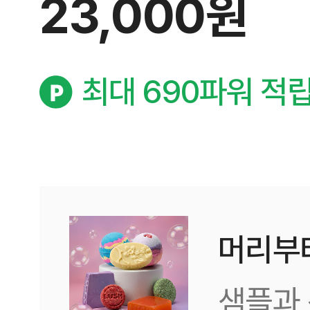
23,000원
최대 690파워 적
머리부
샘플과 