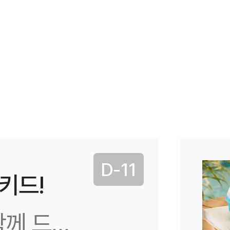
D-11
키드!
께 드려요!