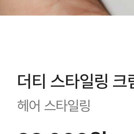
더티 스타일링 크
헤어 스타일링
방금