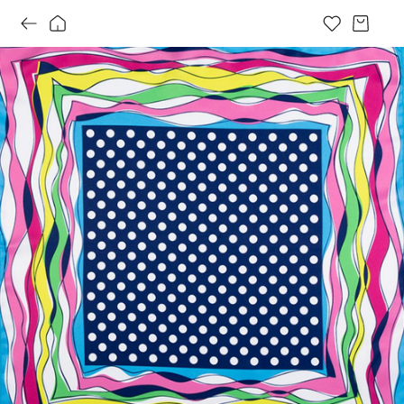
도티_낫랩