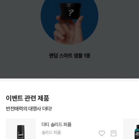
이벤트 관련 제품
반전매력의 대명사 더티!
더티 솔리드 퍼퓸
솔리드 퍼퓸