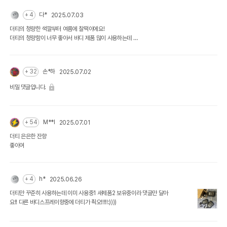
+ 4
다*
2025.07.03
더티의 청량한 색깔부터 여름에 찰떡이에요!
더티의 청량함이 너무 좋아서 바디 제품 많이 사용하는데
여름에는 바디 스프레이까지 더티로 맞춰서 사용해요 ㅎㅎ
+ 32
손*하
2025.07.02
비밀 댓글입니다.
+ 54
M**I
2025.07.01
더티 은은한 잔향
좋아여
+ 4
h*
2025.06.26
더티만 꾸준히 사용하는데 이미 사용중1 새제품2 보유중이라 댓글만 달아
요!! 다른 바디스프레이향중에 더티가 쵝오!!!!!:))))