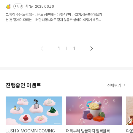
+ 88
최*은
2025.06.26
그 향이 주는 느낌과는 너무도 상반되는 이름은 언제나 호기심을 불러일으키
는 것 같아요. 더티는 그러한 대명사와도 같지 않을까 싶어요. 이렇게 깨끗한
향의 이름이 어째서 더티가 되었는지, 모든 더러움을 잊게 해 준다는 의미일
지 은연중의 궁금증을 갖고 막연히 연상하곤 했었는데, 더티의 시작이 된 일
화도 정말 흥미로워요! 숨겨진 이야기가 더티를 완성시켜 주는 것 같은 느낌
도 들어요:)
1
1
진행중인 이벤트
전체보기
LUSH X MOOMIN COMING
머리부터 발끝까지 알록달록
다운