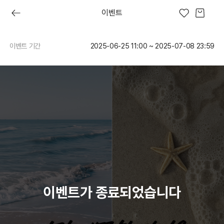
이벤트
이벤트 기간
2025-06-25 11:00 ~ 2025-07-08 23:59
이브
프레쉬 오늘
러쉬디어
상품권
시크릿 박스
러쉬 어스
선물하기
프레쉬4
숏핑