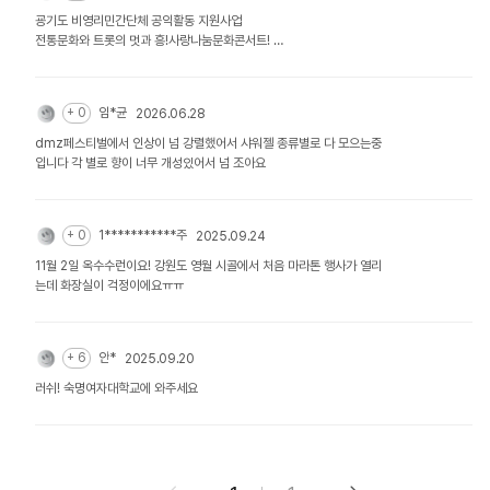
굥기도 비영리민간단체 공익활동 지원사업
전통문화와 트롯의 멋과 흥!사랑나눔문화콘서트!
일시: 2926.8.1.토. 14시-18시
장소:야탑역광장 특설무대
공연내용: 남한산성전통무예 및 사랑나눔문화예술단 공연(시니어모델3
+ 0
임*균
2026.06.28
0명. 전통무예시범19명. 색소폰. 경기민요. 한국무용. 댜중가수 등 공
연)
dmz페스티벌에서 인상이 넘 강렬했어서 샤워젤 종류별로 다 모으는중
요청: 멋진 러쉬룸을 설치해서 운영할수있으면 합나다
입니다 각 별로 향이 너무 개성있어서 넘 조아요
01091162446
사랑나눔문화예술단
사무총장 정천석
+ 0
1***********주
2025.09.24
11월 2일 옥수수런이요! 강원도 영월 시골에서 처음 마라톤 행사가 열리
는데 화장실이 걱정이에요ㅠㅠ
+ 6
안*
2025.09.20
러쉬! 숙명여자대학교에 와주세요