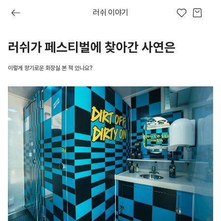
러쉬 이야기
러쉬가 페스티벌에 찾아간 사연은
러쉬가 페스티벌에 찾아간 사연은
이브
프레쉬 오늘
러쉬디어
상품권
시크릿 박스
러쉬 어스
선물하기
프레쉬4
숏핑
이렇게 향기로운 화장실 본 적 있나요?